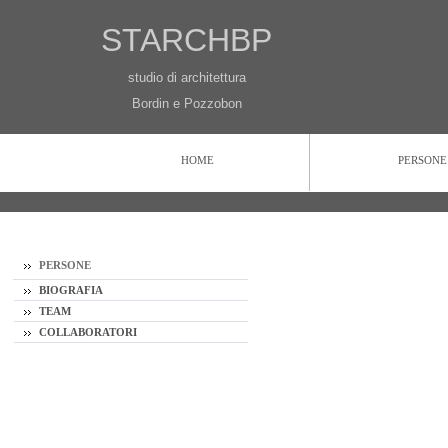
STARCHBP
studio di architettura
Bordin e Pozzobon
HOME
PERSONE
HOME
PERSONE
PROGETTI
CONTATTI
PERSONE
BIOGRAFIA
TEAM
COLLABORATORI