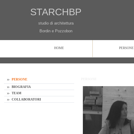
STARCHBP
studio di architettura
Bordin e Pozzobon
HOME
PERSONE
HOME
PERSONE
PROGETTI
CONTATTI
PERSONE
PERSONE
BIOGRAFIA
TEAM
COLLABORATORI