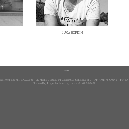
ZOBON LUCA BORDIN
Home
-
rchitettura Bordin e Pozzobon - Via Monte Grappa 12/1 Caerano Di San Marco (TV) - P.IVA 01878910262
Privacy
Powered by
Logos Engineering
-
Lexun ®
- 08/08/2026