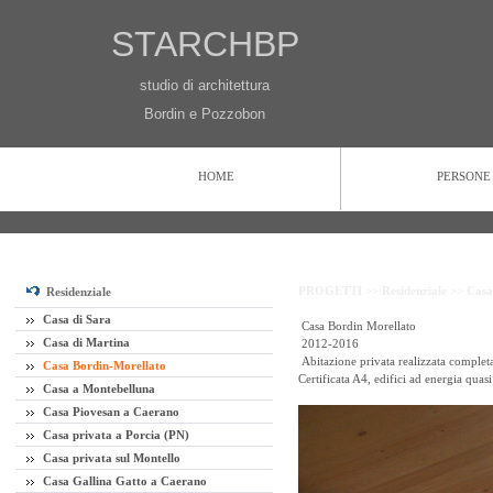
STARCHBP
studio di architettura
Bordin e Pozzobon
HOME
PERSONE
HOME
PERSONE
PROGETTI
CONTATTI
PROGETTI >>
Residenziale >>
Casa
Residenziale
Casa di Sara
Casa Bordin Morellato
Casa di Martina
2012-2016
Abitazione privata realizzata complet
Casa Bordin-Morellato
Certificata A4, edifici ad energia quasi
Casa a Montebelluna
Casa Piovesan a Caerano
Casa privata a Porcia (PN)
Casa privata sul Montello
Casa Gallina Gatto a Caerano