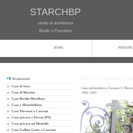
STARCHBP
studio di architettura
Bordin e Pozzobon
HOME
PERSONE
HOME
PERSONE
PROGETTI
CONTATTI
PROGETTI >>
Residenziale >>
Casa
Residenziale
Casa di Sara
Casa unifamiliare a Caerano S. Marco
Casa di Martina
1991-1995
Casa Bordin-Morellato
Casa a Montebelluna
Casa Piovesan a Caerano
Casa privata a Porcia (PN)
Casa privata sul Montello
Casa Gallina Gatto a Caerano