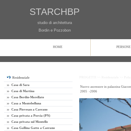
STARCHBP
studio di architettura
Bordin e Pozzobon
HOME
PERSONE
HOME
PERSONE
PROGETTI
CONTATTI
PROGETTI >>
Residenziale >>
Pala
Residenziale
Casa di Sara
Nuovo ascensore in palazzina Giacom
Casa di Martina
2005 -2006
Casa Bordin-Morellato
Casa a Montebelluna
Casa Piovesan a Caerano
Casa privata a Porcia (PN)
Casa privata sul Montello
Casa Gallina Gatto a Caerano