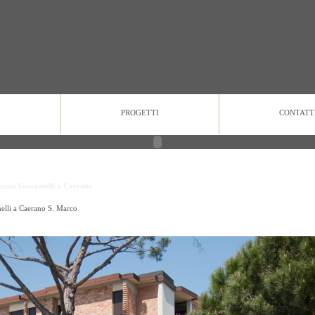
PROGETTI
CONTATT
zzina Giacomelli a Caerano
elli a Caerano S. Marco