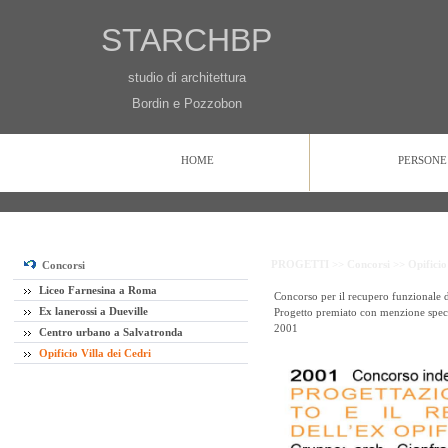
STARCHBP
studio di architettura
Bordin e Pozzobon
HOME
PERSONE
HOME
PERSONE
PROGETTI
CONTATTI
PROGETTI >>
Concorsi >>
Opificio
Concorsi
Liceo Farnesina a Roma
Concorso per il recupero funzionale d
Ex lanerossi a Dueville
Progetto premiato con menzione spec
2001
Centro urbano a Salvatronda
Opificio Villa dei Cedri