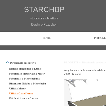
STARCHBP
studio di architettura
Bordin e Pozzobon
HOME
PERSONE
HOME
PERSONE
PROGETTI
CONTATTI
PROGETTI >>
Direzionale produtt
Direzionale produttivo
Edificio direzionale ad Asolo
Ampliamento fabbricato industriale a 
Fabbricato industriale a Maser
2009 - In corso
Fabbricati a Montebelluna
Ristorante Nidaba a Montebellu
Uffici a Maser
Uffici a Castelfranco
Filiale di banca a Cavaso