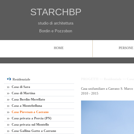
STARCHBP
studio di architettura
Bordin e Pozzobon
HOME
PERSONE
HOME
PERSONE
PROGETTI
CONTATTI
PROGETTI >>
Residenziale >>
Casa
Residenziale
Casa di Sara
Casa unifamiliare a Caerano S. Marco
Casa di Martina
2010 - 2015
Casa Bordin-Morellato
Casa a Montebelluna
Casa Piovesan a Caerano
Casa privata a Porcia (PN)
Casa privata sul Montello
Casa Gallina Gatto a Caerano